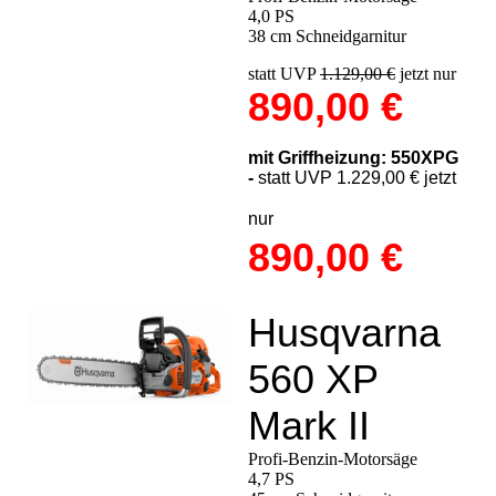
4,0 PS
38 cm Schneidgarnitur
statt UVP
1.129,00 €
jetzt nur
890,00 €
mit Griffheizung: 550XPG
-
statt UVP 1.229,00 € jetzt
nur
890,00 €
Husqvarna
560 XP
Mark II
Profi-Benzin-Motorsäge
4,7 PS