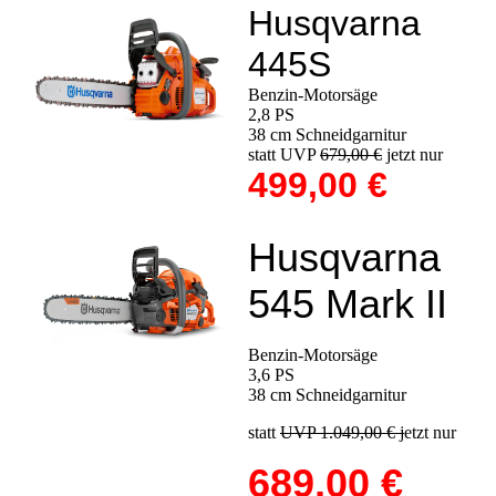
Husqvarna
445S
Benzin-Motorsäge
2,8 PS
38 cm Schneidgarnitur
statt UVP
679,00 €
jetzt nur
499,00 €
Husqvarna
545 Mark II
Benzin-Motorsäge
3,6 PS
38 cm Schneidgarnitur
statt
UVP 1.049,00 € j
etzt nur
689,00 €