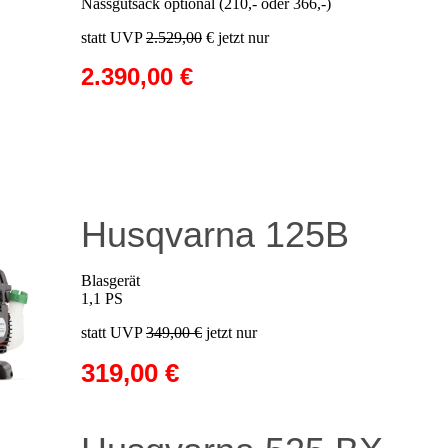
Nassgutsack optional (210,- oder 366,-)
statt UVP
2.529,00
€ jetzt nur
2.390,00 €
Husqvarna 125B
Blasgerät
1,1 PS
statt UVP
349,00 €
jetzt nur
319,00 €