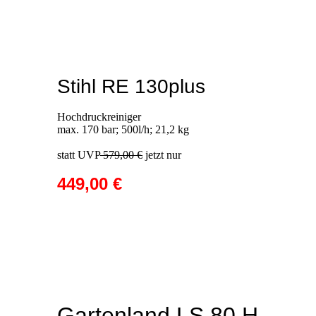
Stihl RE 130plus
Hochdruckreiniger
max. 170 bar; 500l/h; 21,2 kg
statt UVP
579,00 €
jetzt nur
449,00 €
Gartenland LS 80 H